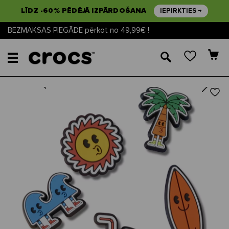
LĪDZ -60% PĒDĒJĀ IZPĀRDOŠANA
IEPIRKTIES →
BEZMAKSAS PIEGĀDE pērkot no 49,99€ !
🔎
Next
Previous