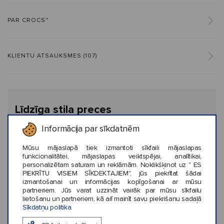
PAR CROCS™
KLIENTU ATSAUKSMES (107)
Līdzīga stila preces
Informācija par sīkdatnēm
Mūsu mājaslapā tiek izmantoti sīkfaili mājaslapas
funkcionalitātei, mājaslapas veiktspējai, analītikai,
personalizētam saturam un reklāmām. Noklikšķinot uz " ES
PIEKRĪTU VISIEM SĪKDEKTAJIEM", jūs piekrītat šādai
izmantošanai un informācijas kopīgošanai ar mūsu
partneriem. Jūs varat uzzināt vairāk par mūsu sīkfailu
‹
›
lietošanu un partneriem, kā arī mainīt savu piekrišanu sadaļā
Sīkdatņu politika.
audzums: 1
Krāsu daudzums: 1
Krāsu daudzums: