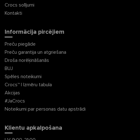
Crocs solījumi
Kontakti
Informācija pircējiem
Preču piegāde
Preču garantija un atgriešana
Droša norēķināšanās
BUJ
Spēles noteikumi
Crocs™ | Izmēru tabula
Akcijas
#JaCrocs
Noteikumi par personas datu apstrādi
Klientu apkalpošana
I-V 9:00-21:00