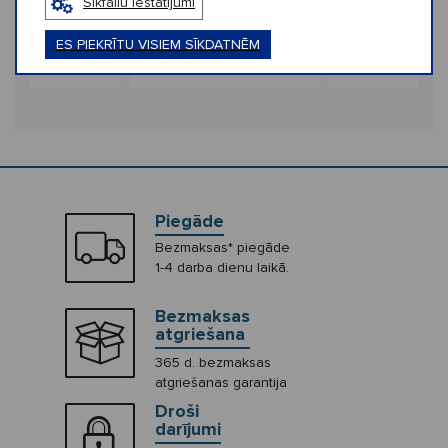
Sīkfailu iestatījumi
Jibbitz 3D
Crocs™ Jibbitz UV
Crocs™ Jibbitz
olleyball
Changing Floatie
Changing Car 
Surfboard
ES PIEKRĪTU VISIEM SĪKDATNĒM
€4,99
€4,99
Piegāde
Bezmaksas* piegāde
1-4 darba dienu laikā.
Bezmaksas
atgriešana
365 d. bezmaksas
atgriešanas garantija
Droši
darījumi