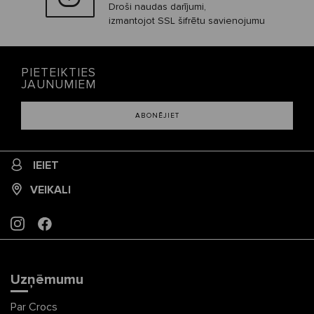
Droši naudas darījumi,
izmantojot SSL šifrētu savienojumu
PIETEIKTIES
JAUNUMIEM
ABONĒJIET
IEIET
VEIKALI
INSTAGRAM
FACEBOOK
Uzņēmumu
Par Crocs