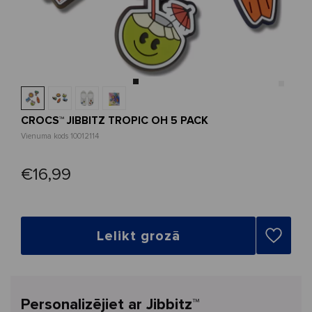
CROCS™ JIBBITZ TROPIC OH 5 PACK
Vienuma kods 10012114
€16,99
Lelikt grozā
Personalizējiet ar Jibbitz™