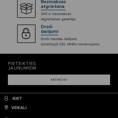
Bezmaksas
atgriešana
365 d. bezmaksas
atgriešanas garantija
Droši
darījumi
Droši naudas darījumi,
izmantojot SSL šifrētu savienojumu
PIETEIKTIES
JAUNUMIEM
ABONĒJIET
IEIET
VEIKALI