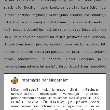
UZVARĒTĀJA ATLASE:
Uzvarētāju (-us) pēc nejaušības principa
atlasīs pēc Sociālo mediju konkursa beigām. Uzvarētāju (-us)
“Crocs” paziņos oriģinālajā Sludinājumā, Sludinājumā norādītajā
laikā. Uzvarētājam (-iem) ir jāatbild termiņā, kas noteikts ierakstā,
kurā izsludina Uzvarētāju (-us), lai saņemtu savu Balvu, pēc kura
Balvu vairs nevarēs saņemt un tā tiks piedāvāta citai personai.
Uzvarētājam (-iem) jāatbild, norādot savu vārdu, uzvārdu, tālr.
numuru un e-pastu adresi (un pasta adresi, ja tas ir nepieciešams
balvas saņemšanai), lai saņemtu Balvu. Gadījumā, ja ir
nepieciešama adrese, lai nosūtītu Balvu Uzvarētājam, nenorādot
adresi, Balva netiks izsniegta.
Informācija par sīkdatnēm
DATU AIZSARDZĪBA
: Personas datus apkopos, apstrādās un
Mūsu mājaslapā tiek izmantoti sīkfaili mājaslapas
izmantos “Crocs” kā datu pārzinis, saskaņā ar “Crocs” privātuma
funkcionalitātei, mājaslapas veiktspējai, analītikai,
personalizētam saturam un reklāmām. Noklikšķinot uz " ES
un sīkdatņu politiku, kas atrodama šeit:
PIEKRĪTU VISIEM SĪKDEKTAJIEM", jūs piekrītat šādai
izmantošanai un informācijas kopīgošanai ar mūsu
https://www.crocs.lv/lv/politika
/
. Piedaloties Sociālo mediju