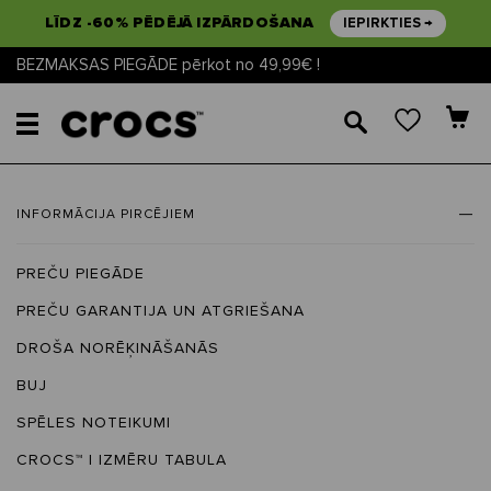
LĪDZ -60% PĒDĒJĀ IZPĀRDOŠANA
IEPIRKTIES →
BEZMAKSAS PIEGĀDE pērkot no 49,99€ !
🔎
INFORMĀCIJA PIRCĒJIEM
PREČU PIEGĀDE
PREČU GARANTIJA UN ATGRIEŠANA
DROŠA NORĒĶINĀŠANĀS
BUJ
SPĒLES NOTEIKUMI
CROCS™ | IZMĒRU TABULA