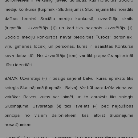
dalībniekiem ir veiksmīgi jāveic darbības, kas norādītas Sociālo
mediju konkursā (turpmāk - Sludinājums). Sludinājumā tiks norādīts
dalības termiņš Sociālo mediju konkursā, uzvarētāju skaits
(turpmāk - Uzvarētājs (-i)) un kad tiks paziņots Uzvarētājs (-i).
Sociālo mediju konkursos nevar piedalīties “Crocs” darbinieki,
viņu ģimenes locekļi un personas, kuras ir iesaistītas Konkursā
sava darba dēļ. No Uzvarētāja (-iem) var tikt pieprasīts apliecināt
Jūsu identitāti.
BALVA:
Uzvarētājs (-i) ir tiesīgs saņemt balvu, kuras apraksts tiks
sniegts Sludinājumā (turpmāk - Balva). Var būt paredzēta viena vai
vairākas Balvas, kuras var laimēt, un to apraksts tiks sniegts
Sludinājumā. Uzvarētājs (-i) tiks izvēlēts (-i) pēc nejaušības
principa no visiem dalībniekiem, kas atbilst Sludinājuma
nosacījumiem.