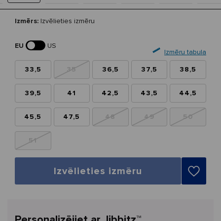
Izmērs:
Izvēlieties izmēru
EU
US
Izmēru tabula
33,5
35
36,5
37,5
38,5
39,5
41
42,5
43,5
44,5
45,5
47,5
48
49
50
51
Izvēlieties izmēru
Personalizējiet ar Jibbitz™