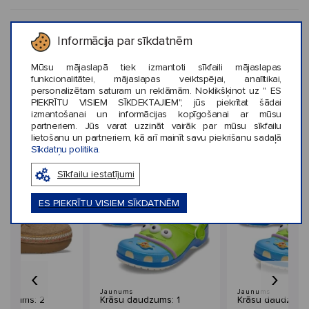
PAR CROCS™
Informācija par sīkdatnēm
Mūsu mājaslapā tiek izmantoti sīkfaili mājaslapas
funkcionalitātei, mājaslapas veiktspējai, analītikai,
KLIENTU ATSAUKSMES (0)
personalizētam saturam un reklāmām. Noklikšķinot uz " ES
PIEKRĪTU VISIEM SĪKDEKTAJIEM", jūs piekrītat šādai
izmantošanai un informācijas kopīgošanai ar mūsu
partneriem. Jūs varat uzzināt vairāk par mūsu sīkfailu
lietošanu un partneriem, kā arī mainīt savu piekrišanu sadaļā
Sīkdatņu politika.
Līdzīga stila preces
Sīkfailu iestatījumi
ES PIEKRĪTU VISIEM SĪKDATNĒM
‹
›
Jaunums
Jaunums
audzums: 2
Krāsu daudzums: 1
Krāsu daudzums: