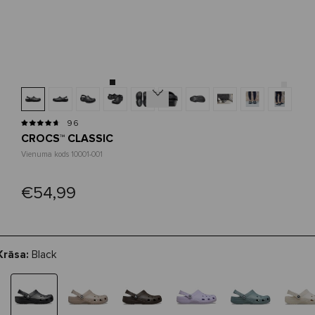
Next
96
CROCS™ CLASSIC
Vienuma kods 10001-001
€54,99
Krāsa:
Black