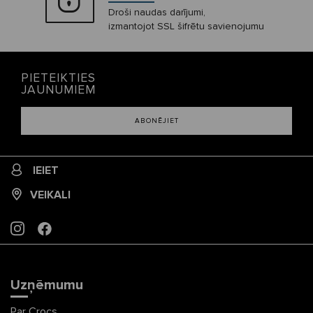
Droši naudas darījumi,
izmantojot SSL šifrētu savienojumu
PIETEIKTIES
JAUNUMIEM
ABONĒJIET
IEIET
VEIKALI
INSTAGRAM
FACEBOOK
Uzņēmumu
Par Crocs