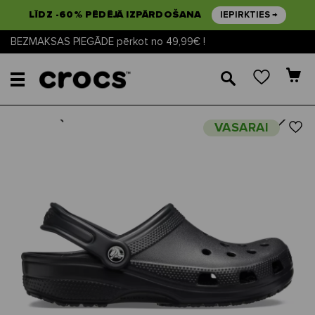
LĪDZ -60% PĒDĒJĀ IZPĀRDOŠANA
IEPIRKTIES →
BEZMAKSAS PIEGĀDE pērkot no 49,99€ !
🔎
Next
Previous
VASARAI