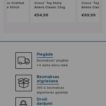
Classic Crafted
Crocs™ Toy Story
Crocs™ Toy Sto
uede Stitch
Aliens Classic Clog
Aliens Classic 
ds'
Kids'
9
€54,99
€69,99
Piegāde
Bezmaksas* piegāde
1-4 darba dienu laikā.
Bezmaksas
atgriešana
365 d. bezmaksas
atgriešanas garantija
Droši
darījumi