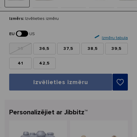
Izmērs:
Izvēlieties izmēru
EU
US
Izmēru tabula
35
36,5
37,5
38,5
39,5
41
42,5
Izvēlieties izmēru
Personalizējiet ar Jibbitz™