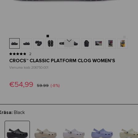
Next
2
CROCS™ CLASSIC PLATFORM CLOG WOMEN'S
Vienuma kods 206750-001
€54,99
59.99
(-8%)
Krāsa:
Black