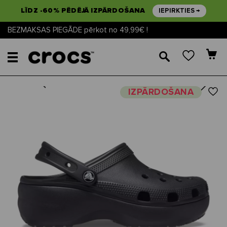
LĪDZ -60% PĒDĒJĀ IZPĀRDOŠANA
IEPIRKTIES →
BEZMAKSAS PIEGĀDE pērkot no 49,99€ !
🔎
Next
Previous
IZPĀRDOŠANA