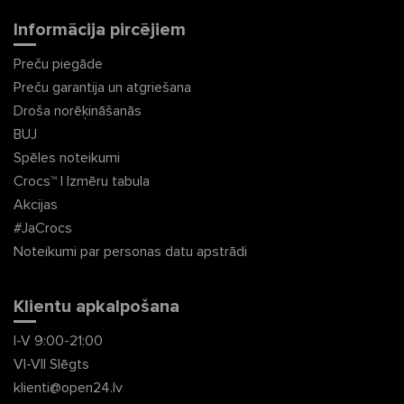
Informācija pircējiem
Preču piegāde
Preču garantija un atgriešana
Droša norēķināšanās
BUJ
Spēles noteikumi
Crocs™ | Izmēru tabula
Akcijas
#JaCrocs
Noteikumi par personas datu apstrādi
Klientu apkalpošana
I-V 9:00-21:00
VI-VII Slēgts
klienti@open24.lv