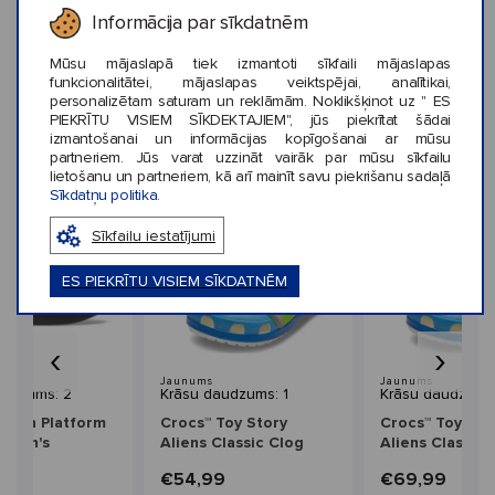
Informācija par sīkdatnēm
KLIENTU ATSAUKSMES (0)
Mūsu mājaslapā tiek izmantoti sīkfaili mājaslapas
funkcionalitātei, mājaslapas veiktspējai, analītikai,
personalizētam saturam un reklāmām. Noklikšķinot uz " ES
PIEKRĪTU VISIEM SĪKDEKTAJIEM", jūs piekrītat šādai
izmantošanai un informācijas kopīgošanai ar mūsu
partneriem. Jūs varat uzzināt vairāk par mūsu sīkfailu
Līdzīga stila preces
lietošanu un partneriem, kā arī mainīt savu piekrišanu sadaļā
Sīkdatņu politika.
Sīkfailu iestatījumi
ES PIEKRĪTU VISIEM SĪKDATNĒM
‹
›
Jaunums
Jaunums
audzums: 2
Krāsu daudzums: 1
Krāsu daudzums:
Dylan Platform
Crocs™ Toy Story
Crocs™ Toy Sto
omen's
Aliens Classic Clog
Aliens Classic 
Kids'
9
€54,99
€69,99