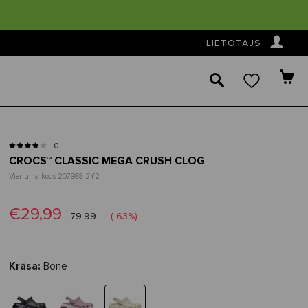
👤
LIETOTĀJS
🔎
0
CROCS™ CLASSIC MEGA CRUSH CLOG
Vienuma kods 207988-2Y2
€29,99
79.99
(-63%)
Krāsa:
Bone