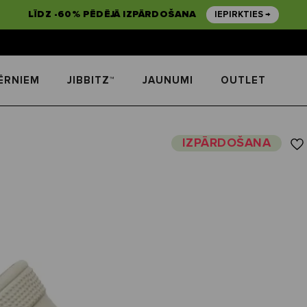
LĪDZ -60% PĒDĒJĀ IZPĀRDOŠANA
IEPIRKTIES →
ĒRNIEM
JIBBITZ™
JAUNUMI
OUTLET
IZPĀRDOŠANA