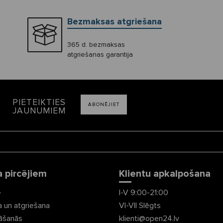
Bezmaksas atgriešana
365 d. bezmaksas
atgriešanas garantija
PIETEIKTIES
ABONĒJIET
JAUNUMIEM
a pircējiem
Klientu apkalpošana
e
I-V 9:00-21:00
a un atgriešana
VI-VII Slēgts
nāšanās
klienti@open24.lv