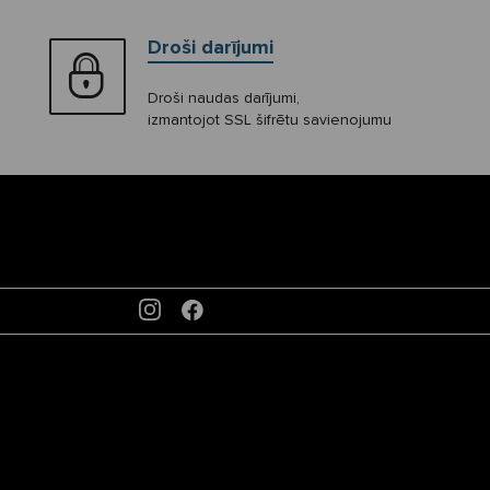
Droši darījumi
Droši naudas darījumi,
izmantojot SSL šifrētu savienojumu
INSTAGRAM
FACEBOOK