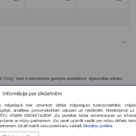
h Clog”, kam ir pilnveidots gumijas protektors, atjaunotas pēdas
tākā līmenī. Iešļūceņu aizmugurē siksniņa un apavu augšdaļa ir
Informācija par sīkdatnēm
Jibbitz™ aksesuārus. Vai esat gatavi savai jaunajai simpātijai?
 mājaslapā tiek izmantoti sīkfaili mājaslapas funkcionalitātei, mājas
a balstam;
tspējai, analītikai, personalizētam saturam un reklāmām. Noklikšķinot uz
RĪTU VISIEM SĪKDEKTAJIEM", jūs piekrītat šādai izmantošanai un informā
gošanai ar mūsu partneriem. Jūs varat uzzināt vairāk par mūsu sīkfailu liet
rtneriem, kā arī mainīt savu piekrišanu sadaļā
Sīkdatņu politika.