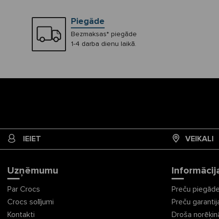
Piegāde
Bezmaksas* piegāde
1-4 darba dienu laikā.
IEIET
VEIKALI
Uzņēmumu
Informācij
Par Crocs
Preču piegād
Crocs solījumi
Preču garantij
Kontakti
Droša norēķi