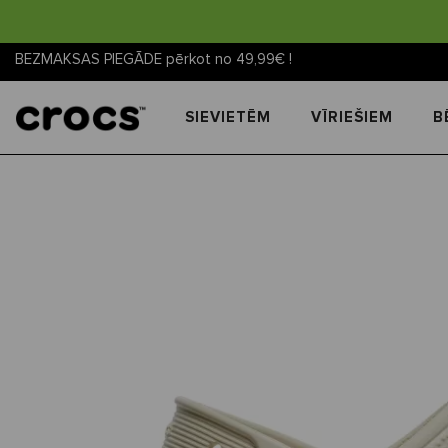
BEZMAKSAS PIEGĀDE pērkot no 49,99€ !
SIEVIETĒM
VĪRIEŠIEM
B