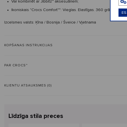
Var kombinēt ar Jibbitz™ aksesuāriem;
Ikoniskais "Crocs Comfort™": Vieglas. Elastīgas. 360 grādu komfor
ES
Izcelsmes valsts: Ķīna / Bosnija / Šveice / Vjetnama
KOPŠANAS INSTRUKCIJAS
PAR CROCS™
KLIENTU ATSAUKSMES (0)
Līdzīga stila preces