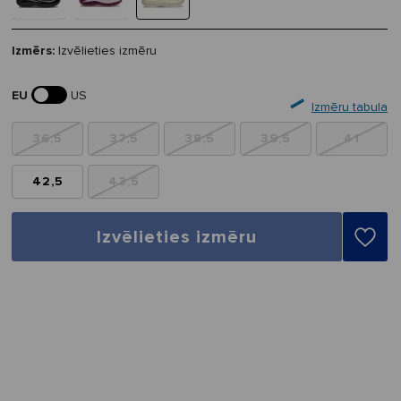
Izmērs:
Izvēlieties izmēru
EU
US
Izmēru tabula
36,5
37,5
38,5
39,5
41
42,5
43,5
Izvēlieties izmēru