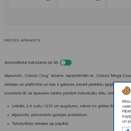
PRECES APRAKSTS
Automātiska tulkošana (ar AI)
Atjaunots „Classic Clog” dizains. Iepazīstinām ar „Classic Mega Crus
detaļas un platforma un kas ir gatavas pacelt jebkādu apģērbu augs
izveidota tā, lai apaviem varētu piešķirt individuālu stilu, izmantojot 
Mūsu
Unikāls 2,4 collu / 6,13 cm augstums, mērot no grīdas līdz papēž
veik
PIEK
Atjaunots, pilnveidots gumijas protektors;
kopī
un pa
Teksturētas detaļas ap papēdi;