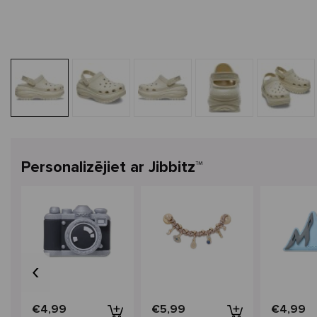
Personalizējiet ar Jibbitz™
‹
€4,99
€5,99
€4,99