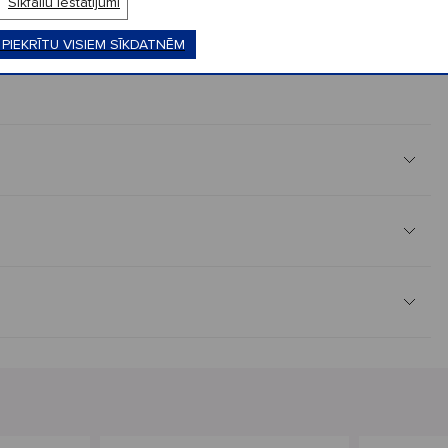
Sīkfailu iestatījumi
ts.
 PIEKRĪTU VISIEM SĪKDATNĒM