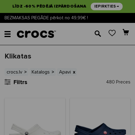
LĪDZ -60% PĒDĒJĀ IZPĀRDOŠANA
IEPIRKTIES →
BEZMAKSAS PIEGĀDE pērkot no 49,99€ !
🔎
Klikatas
crocs.lv
Katalogs
Apavi
Filtrs
480 Preces