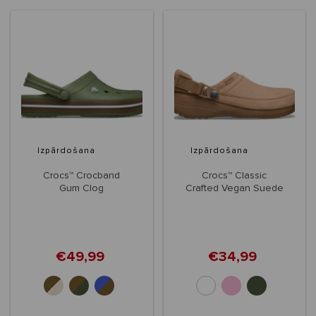
Izpārdošana
Izpārdošana
Crocs™ Crocband
Crocs™ Classic
Gum Clog
Crafted Vegan Suede
Clog
€49,99
€34,99
+2
+1