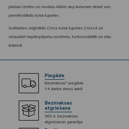
plašais izmēru un modeļu klāsts ļauj ikvienam atrast sev
piemērotākās koka tupeles.
Izvēlieties oriģinālās Crocs koka tupeles Crocs.lt un
izbaudiet nepārspējamu komfortu, funkcionalitāti un stilu
ikdienā.
Piegāde
Bezmaksas* piegāde
1-4 darba dienu laikā.
Bezmaksas
atgriešana
365 d. bezmaksas
atgriešanas garantija