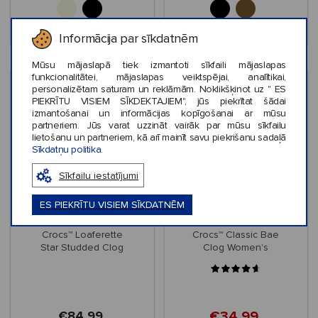
Informācija par sīkdatnēm
Mūsu mājaslapā tiek izmantoti sīkfaili mājaslapas
funkcionalitātei, mājaslapas veiktspējai, analītikai,
personalizētam saturam un reklāmām. Noklikšķinot uz " ES
PIEKRĪTU VISIEM SĪKDEKTAJIEM", jūs piekrītat šādai
izmantošanai un informācijas kopīgošanai ar mūsu
partneriem. Jūs varat uzzināt vairāk par mūsu sīkfailu
lietošanu un partneriem, kā arī mainīt savu piekrišanu sadaļā
Sīkdatņu politika.
Sīkfailu iestatījumi
ES PIEKRĪTU VISIEM SĪKDATNĒM
Jaunums
Izpārdošana
Crocs™ Loaferette
Crocs™ Classic Bae
Star Studded Clog
Clog Women's
Women's
€34,99
€84,99