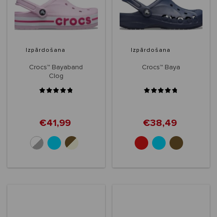
Izpārdošana
Izpārdošana
Crocs™ Bayaband
Crocs™ Baya
Clog
€41,99
€38,49
+6
+10