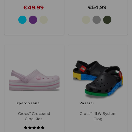
€49,99
€54,99
+1
+3
Izpārdošana
Vasarai
Crocs™ Crocband
Crocs™ 4LW System
Clog Kids'
Clog