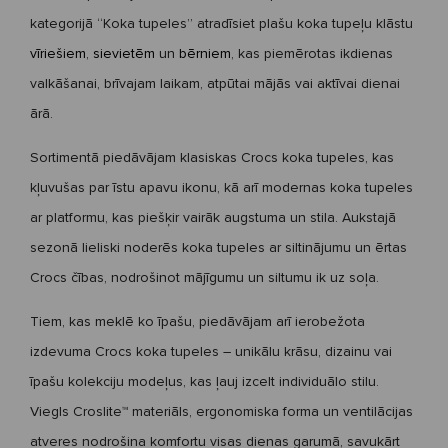
kategorijā “Koka tupeles” atradīsiet plašu
koka tupeļu klāstu
vīriešiem
,
sievietēm
un
bērniem
, kas piemērotas ikdienas
valkāšanai, brīvajam laikam, atpūtai mājās vai aktīvai dienai
ārā.
Sortimentā piedāvājam klasiskas
Crocs koka tupeles
, kas
kļuvušas par īstu apavu ikonu, kā arī modernas
koka tupeles
ar platformu
, kas piešķir vairāk augstuma un stila. Aukstajā
sezonā lieliski noderēs
koka tupeles ar siltinājumu
un ērtas
Crocs čības
, nodrošinot mājīgumu un siltumu ik uz soļa.
Tiem, kas meklē ko īpašu, piedāvājam arī
ierobežota
izdevuma Crocs koka tupeles
– unikālu krāsu, dizainu vai
īpašu kolekciju modeļus, kas ļauj izcelt individuālo stilu.
Viegls Croslite™ materiāls, ergonomiska forma un ventilācijas
atveres nodrošina komfortu visas dienas garumā, savukārt