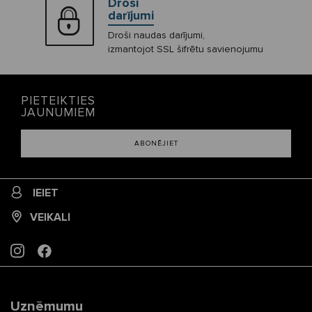
Droši
darījumi
Droši naudas darījumi,
izmantojot SSL šifrētu savienojumu
PIETEIKTIES
JAUNUMIEM
ABONĒJIET
IEIET
VEIKALI
INSTAGRAM
FACEBOOK
Uzņēmumu