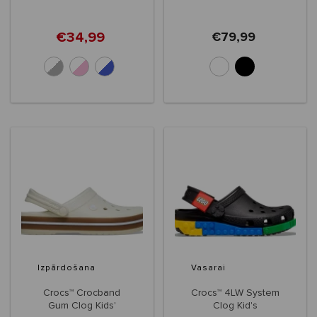
€34,99
€79,99
+5
Izpārdošana
Vasarai
Crocs™ Crocband
Crocs™ 4LW System
Gum Clog Kids'
Clog Kid's