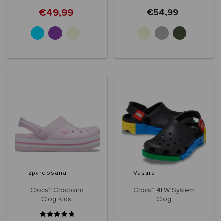
€49,99
€54,99
+1
+3
Izpārdošana
Vasarai
Crocs™ Crocband
Crocs™ 4LW System
Clog Kids'
Clog