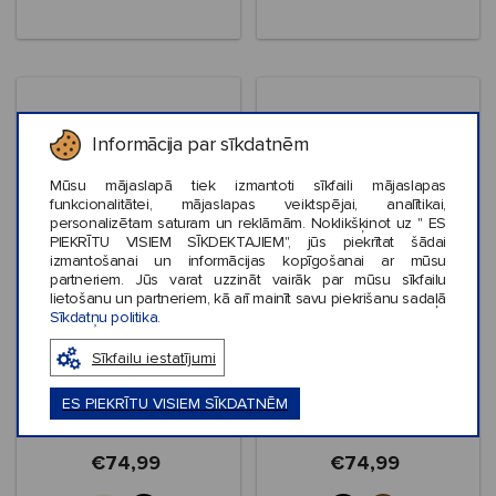
Informācija par sīkdatnēm
Mūsu mājaslapā tiek izmantoti sīkfaili mājaslapas
funkcionalitātei, mājaslapas veiktspējai, analītikai,
personalizētam saturam un reklāmām. Noklikšķinot uz " ES
PIEKRĪTU VISIEM SĪKDEKTAJIEM", jūs piekrītat šādai
izmantošanai un informācijas kopīgošanai ar mūsu
partneriem. Jūs varat uzzināt vairāk par mūsu sīkfailu
Jaunums
Jaunums
lietošanu un partneriem, kā arī mainīt savu piekrišanu sadaļā
Sīkdatņu politika.
Crocs™ Loaferette
Crocs™ Classic
Clog Women's
Crafted Vegan Suede
Sīkfailu iestatījumi
Stitch
ES PIEKRĪTU VISIEM SĪKDATNĒM
€74,99
€74,99