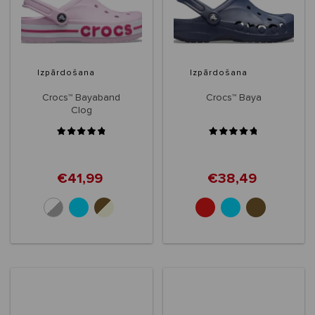
Izpārdošana
Izpārdošana
Crocs™ Bayaband
Crocs™ Baya
Clog
€41,99
€38,49
+6
+10