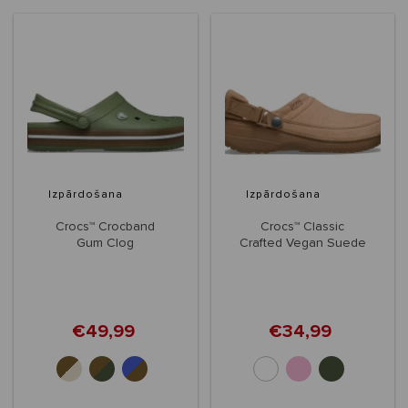
Izpārdošana
Izpārdošana
Crocs™ Crocband
Crocs™ Classic
Gum Clog
Crafted Vegan Suede
Clog
€49,99
€34,99
+2
+1