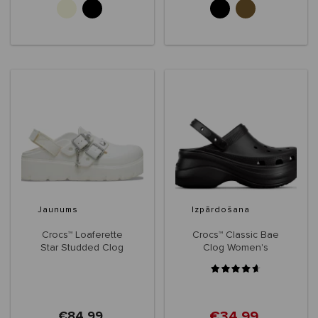
Jaunums
Izpārdošana
Crocs™ Loaferette
Crocs™ Classic Bae
Star Studded Clog
Clog Women's
Women's
€34,99
€84,99