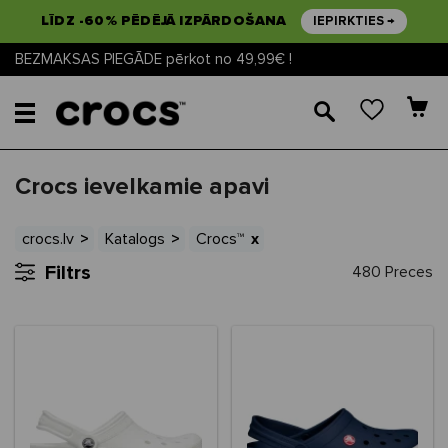
LĪDZ -60% PĒDĒJĀ IZPĀRDOŠANA
IEPIRKTIES →
BEZMAKSAS PIEGĀDE pērkot no 49,99€ !
🔎
Crocs ievelkamie apavi
crocs.lv
Katalogs
Crocs™
Filtrs
480 Preces