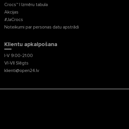
Crocs™ | Izmēru tabula
Akcijas
#JaCrocs
Noteikumi par personas datu apstrādi
Klientu apkalpošana
I-V 9:00-21:00
VI-VII Slēgts
klienti@open24.lv