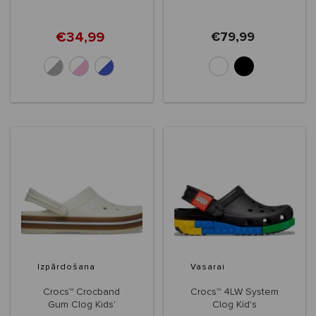
€34,99
€79,99
+5
Izpārdošana
Vasarai
Crocs™ Crocband
Crocs™ 4LW System
Gum Clog Kids'
Clog Kid's