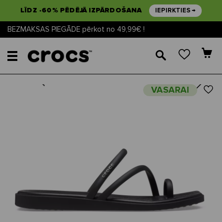
LĪDZ -60% PĒDĒJĀ IZPĀRDOŠANA
IEPIRKTIES →
BEZMAKSAS PIEGĀDE pērkot no 49,99€ !
🔎
Next
Previous
VASARAI