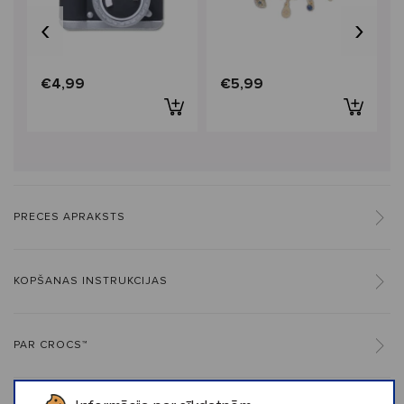
‹
›
€4,99
€5,99
PRECES APRAKSTS
KOPŠANAS INSTRUKCIJAS
PAR CROCS™