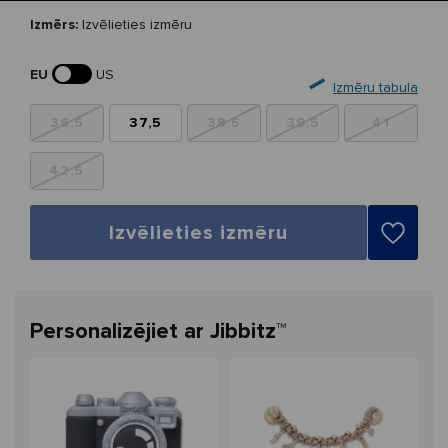
Izmērs:
Izvēlieties izmēru
EU
US
Izmēru tabula
36,5
37,5
38,5
39,5
41
42,5
Izvēlieties izmēru
Personalizējiet ar Jibbitz™