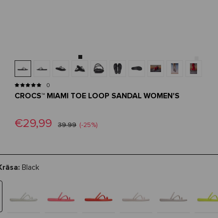
0
CROCS™ MIAMI TOE LOOP SANDAL WOMEN'S
€29,99
39.99
(-25%)
Krāsa:
Black