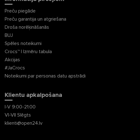
Preču piegāde
Preču garantija un atgriešana
Droša norēķināšanās
BUJ
Spēles noteikumi
Crocs™ | Izmēru tabula
Akcijas
#JaCrocs
Noteikumi par personas datu apstrādi
Klientu apkalpošana
I-V 9:00-21:00
VI-VII Slēgts
klienti@open24.lv