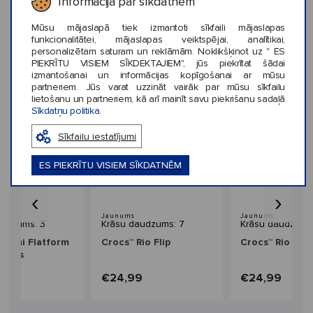
Informācija par sīkdatnēm
KLIENTU ATSAUKSMES (0)
Mūsu mājaslapā tiek izmantoti sīkfaili mājaslapas
funkcionalitātei, mājaslapas veiktspējai, analītikai,
personalizētam saturam un reklāmām. Noklikšķinot uz " ES
PIEKRĪTU VISIEM SĪKDEKTAJIEM", jūs piekrītat šādai
izmantošanai un informācijas kopīgošanai ar mūsu
Līdzīga stila preces
partneriem. Jūs varat uzzināt vairāk par mūsu sīkfailu
lietošanu un partneriem, kā arī mainīt savu piekrišanu sadaļā
Sīkdatņu politika.
Sīkfailu iestatījumi
ES PIEKRĪTU VISIEM SĪKDATNĒM
‹
›
Jaunums
Jaunums
audzums: 3
Krāsu daudzums: 7
Krāsu daudzums
Miami Flatform
Crocs™ Rio Flip
Crocs™ Rio Flip
men's
9
€24,99
€24,99