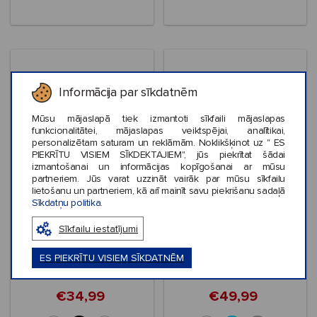
Informācija par sīkdatnēm
Mūsu mājaslapā tiek izmantoti sīkfaili mājaslapas
funkcionalitātei, mājaslapas veiktspējai, analītikai,
personalizētam saturam un reklāmām. Noklikšķinot uz " ES
PIEKRĪTU VISIEM SĪKDEKTAJIEM", jūs piekrītat šādai
izmantošanai un informācijas kopīgošanai ar mūsu
partneriem. Jūs varat uzzināt vairāk par mūsu sīkfailu
Izpārdošana
Izpārdošana
lietošanu un partneriem, kā arī mainīt savu piekrišanu sadaļā
Sīkdatņu politika.
Crocs™ Inmotion
Crocs™ Mellow Ease
Pacer Men's
Sīkfailu iestatījumi
ES PIEKRĪTU VISIEM SĪKDATNĒM
€34,99
€49,99