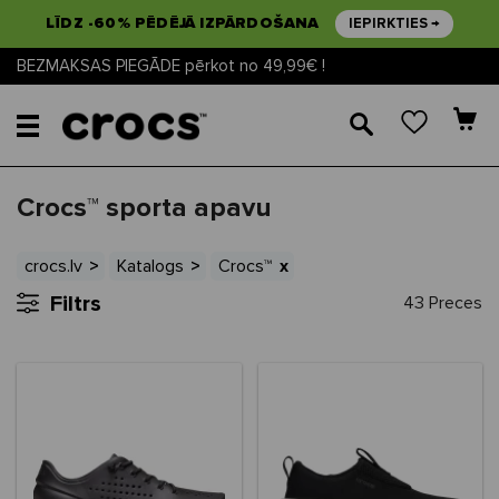
LĪDZ -60% PĒDĒJĀ IZPĀRDOŠANA
IEPIRKTIES →
BEZMAKSAS PIEGĀDE pērkot no 49,99€ !
🔎
Crocs™ sporta apavu
crocs.lv
Katalogs
Crocs™
Filtrs
43 Preces