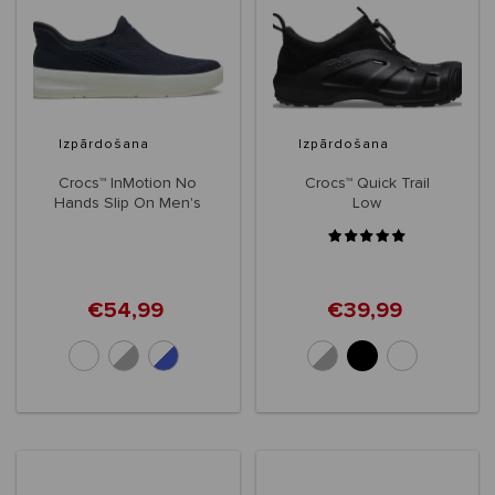
Izpārdošana
Izpārdošana
Crocs™ InMotion No
Crocs™ Quick Trail
Hands Slip On Men's
Low
€54,99
€39,99
+1