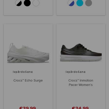
+3
+1
Izpārdošana
Izpārdošana
Crocs™ Echo Surge
Crocs™ Inmotion
Pacer Women's
€39,99
€34,99