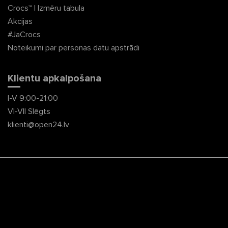
Crocs™ | Izmēru tabula
Akcijas
#JaCrocs
Noteikumi par personas datu apstrādi
Klientu apkalpošana
I-V 9:00-21:00
VI-VII Slēgts
klienti@open24.lv