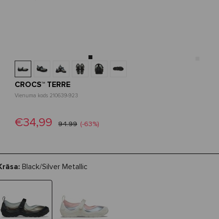
CROCS™ TERRE
Vienuma kods 210639-923
€34,99
94.99
(-63%)
Krāsa:
Black/Silver Metallic