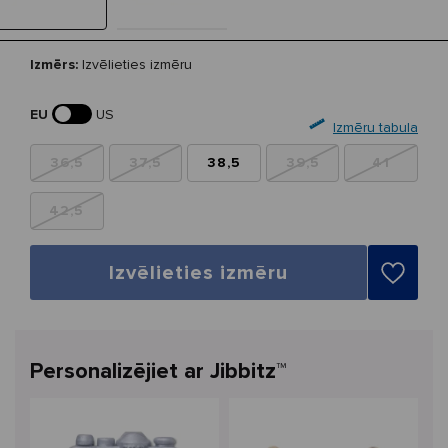
Izmērs:
Izvēlieties izmēru
EU
US
Izmēru tabula
36,5
37,5
38,5
39,5
41
42,5
Izvēlieties izmēru
Personalizējiet ar Jibbitz™