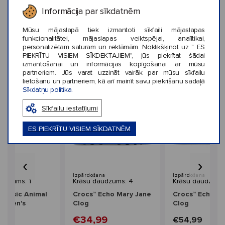
Informācija par sīkdatnēm
KLIENTU ATSAUKSMES (0)
Mūsu mājaslapā tiek izmantoti sīkfaili mājaslapas
funkcionalitātei, mājaslapas veiktspējai, analītikai,
personalizētam saturam un reklāmām. Noklikšķinot uz " ES
PIEKRĪTU VISIEM SĪKDEKTAJIEM", jūs piekrītat šādai
izmantošanai un informācijas kopīgošanai ar mūsu
partneriem. Jūs varat uzzināt vairāk par mūsu sīkfailu
Līdzīga stila preces
lietošanu un partneriem, kā arī mainīt savu piekrišanu sadaļā
Sīkdatņu politika.
Sīkfailu iestatījumi
ES PIEKRĪTU VISIEM SĪKDATNĒM
‹
›
Izpārdošana
Izpārdošana
audzums: 1
Krāsu daudzums: 4
Krāsu daudzums
Classic Animal
Crocs™ Echo Mary Jane
Crocs™ Echo Ma
Women's
Clog
Clog
€34,99
9
€54,99