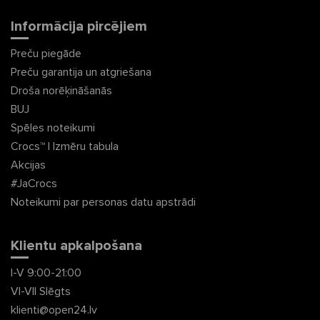
Informācija pircējiem
Preču piegāde
Preču garantija un atgriešana
Droša norēķināšanās
BUJ
Spēles noteikumi
Crocs™ | Izmēru tabula
Akcijas
#JaCrocs
Noteikumi par personas datu apstrādi
Klientu apkalpošana
I-V 9:00-21:00
VI-VII Slēgts
klienti@open24.lv