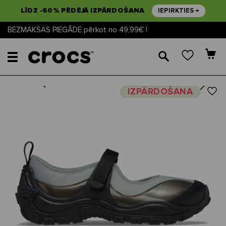
LĪDZ -60% PĒDĒJĀ IZPĀRDOŠANA
IEPIRKTIES →
BEZMAKSAS PIEGĀDE pērkot no 49,99€ !
🔎
Next
Previous
IZPĀRDOŠANA