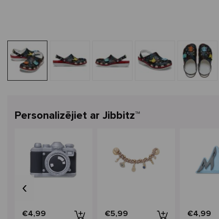
Personalizējiet ar Jibbitz™
‹
€4,99
€5,99
€4,99