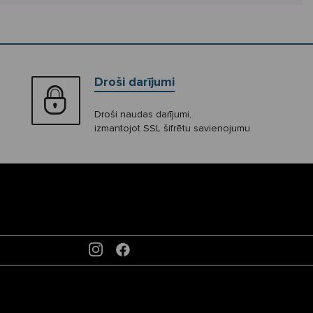
Droši darījumi
Droši naudas darījumi,
izmantojot SSL šifrētu savienojumu
INSTAGRAM
FACEBOOK