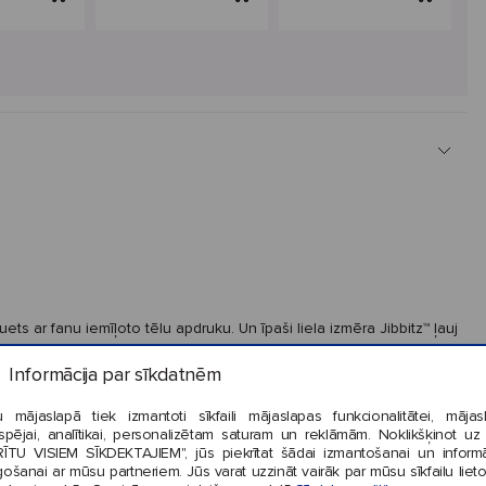
ts ar fanu iemīļoto tēlu apdruku. Un īpaši liela izmēra Jibbitz™ ļauj
Informācija par sīkdatnēm
 mājaslapā tiek izmantoti sīkfaili mājaslapas funkcionalitātei, mājas
tspējai, analītikai, personalizētam saturam un reklāmām. Noklikšķinot uz
RĪTU VISIEM SĪKDEKTAJIEM", jūs piekrītat šādai izmantošanai un informā
gošanai ar mūsu partneriem. Jūs varat uzzināt vairāk par mūsu sīkfailu liet