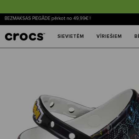
BEZMAKSAS PIEGĀDE pērkot no 49,99€ !
SIEVIETĒM
VĪRIEŠIEM
B