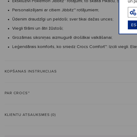
Ekskluzīvi Pokémon Jibbitz™ rotājumi, to skaitā Pikačū, Skvirtls,
un pa
Personalizējami ar citiem Jibbitz™ rotājumiem;
Ūdenim draudzīgi un peldoši; sver tikai dažas unces;
ES
Viegli tīrāmi un ātri žūstoši;
Grozāmas siksniņas aizmugurē drošākai valkāšanai;
Leģendārais komforts, ko sniedz Crocs Comfort™: Izcili viegli. Ela
KOPŠANAS INSTRUKCIJAS
PAR CROCS™
KLIENTU ATSAUKSMES (0)