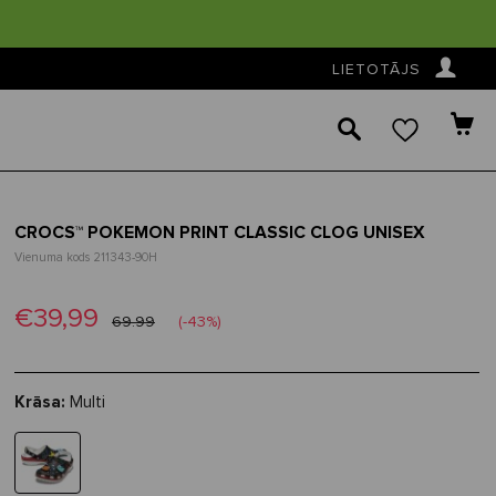
👤
LIETOTĀJS
🔎
CROCS™ POKEMON PRINT CLASSIC CLOG UNISEX
Vienuma kods 211343-90H
€39,99
69.99
(-43%)
Krāsa:
Multi