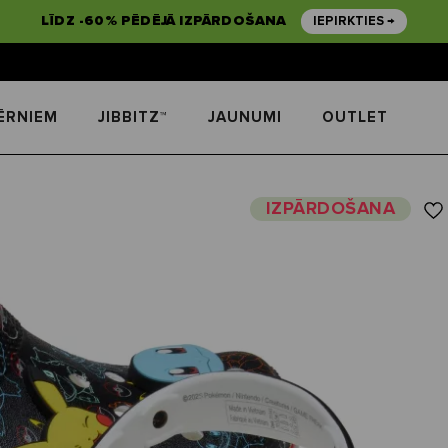
LĪDZ -60% PĒDĒJĀ IZPĀRDOŠANA
IEPIRKTIES →
ĒRNIEM
JIBBITZ™
JAUNUMI
OUTLET
IZPĀRDOŠANA