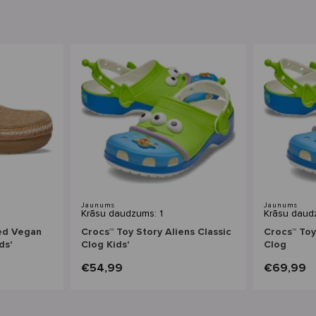
Jaunums
Jaunums
Krāsu daudzums: 1
Krāsu daud
ted Vegan
Crocs™ Toy Story Aliens Classic
Crocs™ Toy
ds'
Clog Kids'
Clog
€54,99
€69,99