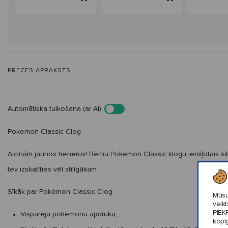
PRECES APRAKSTS
Automātiska tulkošana (ar AI)
Pokemon Classic Clog
Aicinām jaunos trenerus! Bērnu Pokemon Classic klogu iemīļotais silue
tev izskatīties vēl stilīgākam.
Sīkāk par Pokémon Classic Clog:
Mūsu
veik
PIEK
Vispārēja pokemonu apdruka;
kopī