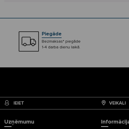
Piegāde
Bezmaksas* piegāde
1-4 darba dienu laikā.
IEIET
VEIKALI
Uzņēmumu
Informācij