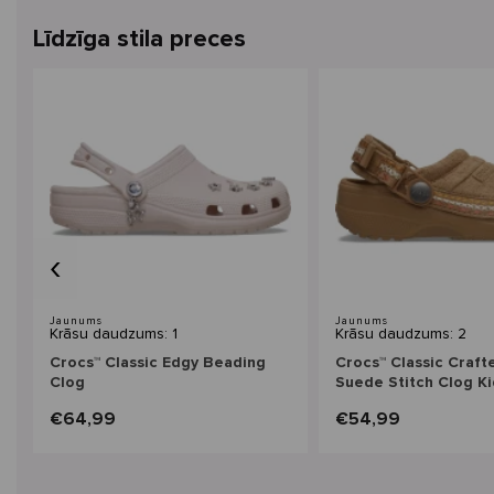
Līdzīga stila preces
‹
Jaunums
Jaunums
Krāsu daudzums: 1
Krāsu daudzums: 2
Crocs™ Classic Edgy Beading
Crocs™ Classic Craf
Clog
Suede Stitch Clog Ki
€64,99
€54,99