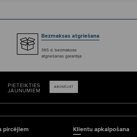
Bezmaksas atgriešana
365 d. bezmaksas
atgriešanas garantija
PIETEIKTIES
ABONĒJIET
JAUNUMIEM
a pircējiem
Klientu apkalpošana