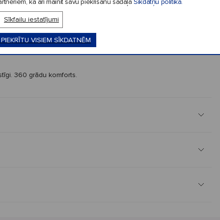
 Čarmanders un Bulbazaurs;
rtneriem, kā arī mainīt savu piekrišanu sadaļā
Sīkdatņu politika.
Sīkfailu iestatījumi
 PIEKRĪTU VISIEM SĪKDATNĒM
stīgi. 360 grādu komforts.