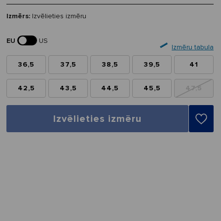
Izmērs:
Izvēlieties izmēru
EU
US
Izmēru tabula
36,5
37,5
38,5
39,5
41
42,5
43,5
44,5
45,5
47,5
Izvēlieties izmēru