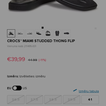
CROCS™ MIAMI STUDDED THONG FLIP
Vienuma kods 211495-001
€39,99
44.99
(-11%)
Izmērs:
Izvēlieties izmēru
EU
US
Izmēru tabula
36,5
37,5
38,5
39,5
41