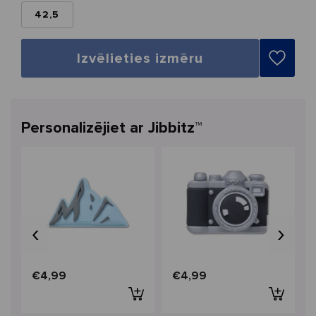
42,5
Izvēlieties izmēru
Personalizējiet ar Jibbitz™
‹
›
€4,99
€4,99