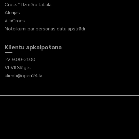
Crocs™ | Izmēru tabula
Akcijas
#JaCrocs
Noteikumi par personas datu apstrādi
Klientu apkalpošana
I-V 9:00-21:00
VI-VII Slēgts
klienti@open24.lv