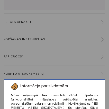
PRECES APRAKSTS
KOPŠANAS INSTRUKCIJAS
PAR CROCS™
KLIENTU ATSAUKSMES (0)
Informācija par sīkdatnēm
Mūsu mājaslapā tiek izmantoti sīkfaili mājaslapas
Līdzīga stila preces
funkcionalitātei, mājaslapas veiktspējai, analītikai,
personalizētam saturam un reklāmām. Noklikšķinot uz " ES
PIEKRĪTU VISIEM SĪKDEKTAJIEM", jūs piekrītat šādai