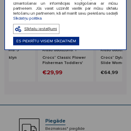
izmantošanai un informācijas kopīgošanai ar mūsu
partneriem. Jūs varat uzzināt vairāk par mūsu sīkfailu
lietošanu un partneriem, kā arī mainīt savu piekrišanu sadaļā
Sīkdatņu politika.
Sīkfailu iestatījumi
‹
›
ES PIEKRĪTU VISIEM SĪKDATNĒM
Izpārdošana
Jaunums
audzums: 3
Krāsu daudzums: 1
Krāsu daudzums
Brooklyn
Crocs™ Classic Flower
Crocs™ Dylan P
Kids'
Fisherman Toddlers'
Slide Women's
€29,99
9
€64,99
Piegāde
Bezmaksas* piegāde