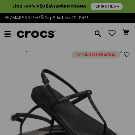
LĪDZ -60% PĒDĒJĀ IZPĀRDOŠANA
IEPIRKTIES →
BEZMAKSAS PIEGĀDE pērkot no 49,99€ !
🔎
Next
Previous
IZPĀRDOŠANA