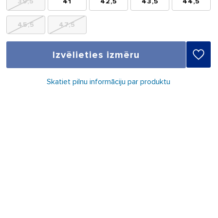
39,5
41
42,5
43,5
44,5
45,5
47,5
Izvēlieties izmēru
Skatiet pilnu informāciju par produktu