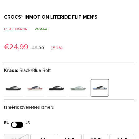
CROCS™ INMOTION LITERIDE FLIP MEN'S
IZPĀRDOŠANA
VASARAI
€24,99
49.99
(-50%)
Krāsa:
Black/Blue Bolt
Izmērs:
Izvēlieties izmēru
EU
US