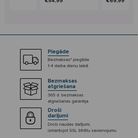
9
€54,99
€69,99
Piegāde
Bezmaksas* piegāde
1-4 darba dienu laikā.
Bezmaksas
atgriešana
365 d. bezmaksas
atgriešanas garantija
Droši
darījumi
Droši naudas darījumi,
izmantojot SSL šifrētu savienojumu