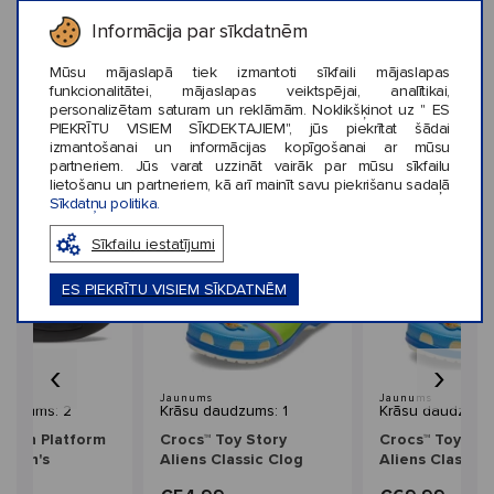
Informācija par sīkdatnēm
KLIENTU ATSAUKSMES (0)
Mūsu mājaslapā tiek izmantoti sīkfaili mājaslapas
funkcionalitātei, mājaslapas veiktspējai, analītikai,
personalizētam saturam un reklāmām. Noklikšķinot uz " ES
PIEKRĪTU VISIEM SĪKDEKTAJIEM", jūs piekrītat šādai
izmantošanai un informācijas kopīgošanai ar mūsu
partneriem. Jūs varat uzzināt vairāk par mūsu sīkfailu
Līdzīga stila preces
lietošanu un partneriem, kā arī mainīt savu piekrišanu sadaļā
Sīkdatņu politika.
Sīkfailu iestatījumi
ES PIEKRĪTU VISIEM SĪKDATNĒM
‹
›
Jaunums
Jaunums
audzums: 2
Krāsu daudzums: 1
Krāsu daudzums:
Dylan Platform
Crocs™ Toy Story
Crocs™ Toy Sto
omen's
Aliens Classic Clog
Aliens Classic 
Kids'