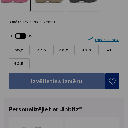
Izmērs:
Izvēlieties izmēru
EU
US
Izmēru tabula
36,5
37,5
38,5
39,5
41
42,5
Izvēlieties izmēru
Personalizējiet ar Jibbitz™