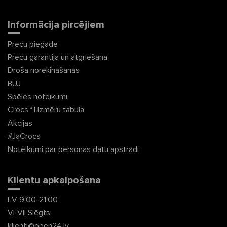
Informācija pircējiem
Preču piegāde
Preču garantija un atgriešana
Droša norēķināšanās
BUJ
Spēles noteikumi
Crocs™ | Izmēru tabula
Akcijas
#JaCrocs
Noteikumi par personas datu apstrādi
Klientu apkalpošana
I-V 9:00-21:00
VI-VII Slēgts
klienti@open24.lv