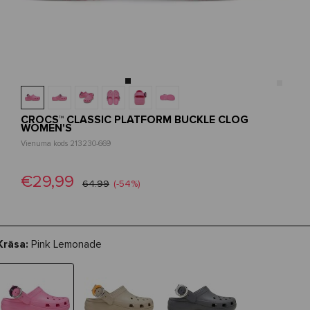
CROCS™ CLASSIC PLATFORM BUCKLE CLOG
WOMEN'S
Vienuma kods 213230-669
€29,99
64.99
(-54%)
Krāsa:
Pink Lemonade