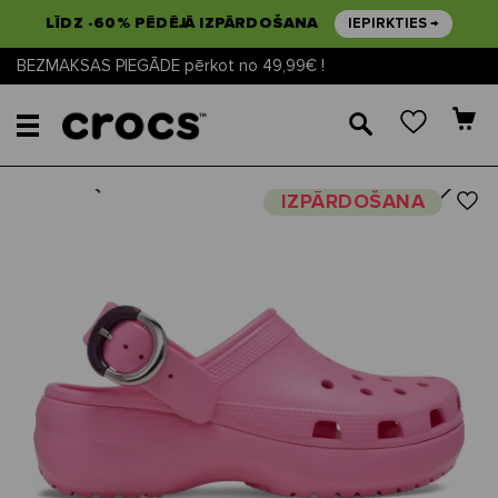
LĪDZ -60% PĒDĒJĀ IZPĀRDOŠANA
IEPIRKTIES →
BEZMAKSAS PIEGĀDE pērkot no 49,99€ !
🔎
Next
Previous
IZPĀRDOŠANA