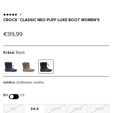
3
CROCS™ CLASSIC NEO PUFF LUXE BOOT WOMEN'S
€99,99
Krāsa:
Black
Izmērs:
Izvēlieties izmēru
EU
US
35
36,5
37,5
38,5
39,5