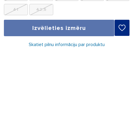
41
42,5
Izvēlieties izmēru
Skatiet pilnu informāciju par produktu